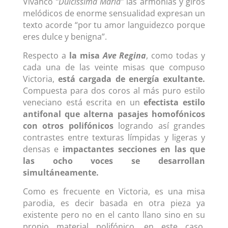
Vivanco
“Dulcissima Maria”
las armonías y giros
melódicos de enorme sensualidad expresan un
texto acorde “por tu amor languidezco porque
eres dulce y benigna”.
Respecto a
la misa
Ave Regina
, como todas y
cada una de las veinte misas que compuso
Victoria,
está cargada de energía exultante.
Compuesta para dos coros al más puro estilo
veneciano está escrita en un
efectista estilo
antifonal que alterna pasajes homofónicos
con otros polifónicos
logrando así grandes
contrastes entre texturas límpidas y ligeras y
densas e
impactantes secciones en las que
las ocho voces se desarrollan
simultáneamente.
Como es frecuente en Victoria, es una misa
parodia, es decir basada en otra pieza ya
existente pero no en el canto llano sino en su
propio material polifónico, en este caso,