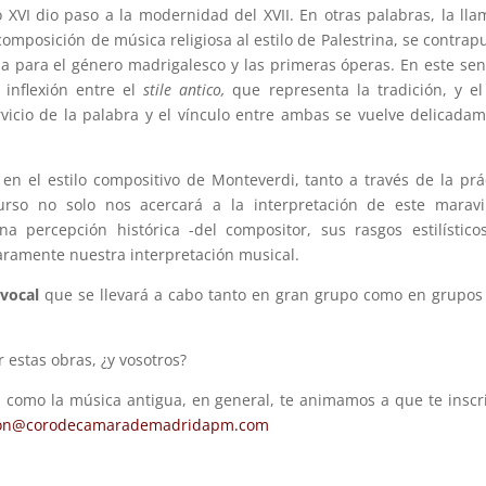
o XVI dio paso a la modernidad del XVII. En otras palabras, la ll
omposición de música religiosa al estilo de Palestrina, se contrap
 para el género madrigalesco y las primeras óperas. En este sen
inflexión entre el
stile antico,
que representa la tradición,
y e
rvicio de la palabra y el vínculo entre ambas se vuelve delicada
n el estilo compositivo de Monteverdi, tanto a través de la prá
urso no solo nos acercará a la interpretación de este maravi
 percepción histórica -del compositor, sus rasgos estilístico
aramente nuestra interpretación musical.
 vocal
que se llevará a cabo tanto en gran grupo como en grupo
estas obras, ¿y vosotros?
r, como la música antigua, en general, te animamos a que te inscr
ión@corodecamarademadridapm.com