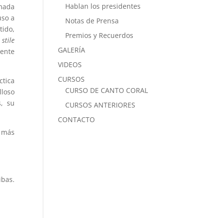
Hablan los presidentes
amada
uso a
Notas de Prensa
tido,
Premios y Recuerdos
l
stile
GALERÍA
mente
VIDEOS
CURSOS
ctica
CURSO DE CANTO CORAL
lloso
s, su
CURSOS ANTERIORES
CONTACTO
s más
ibas.