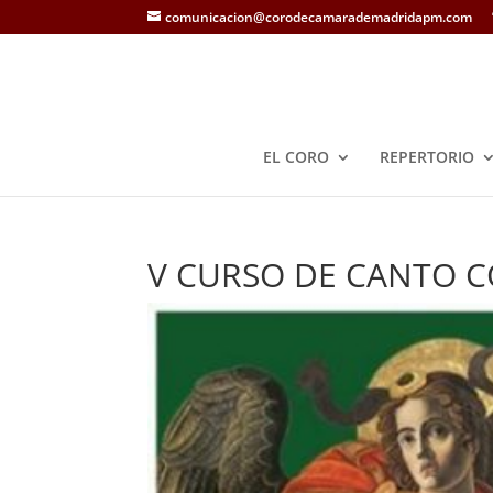
comunicacion@corodecamarademadridapm.com
EL CORO
REPERTORIO
V CURSO DE CANTO 