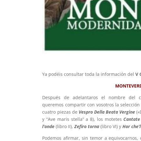
Ya podéis consultar toda la información del
V 
MONTEVERD
Después de adelantaros el nombre del c
queremos compartir con vosotros la selección 
cuatro piezas de
Vespro Della Beata Vergine
(«
y “Ave maris stella” a 8), los motetes
Cantat
l’onde
(libro II),
Zefiro torna
(libro VI) y
Hor che’l
Podemos afirmar, sin temor a equivocarnos, qu