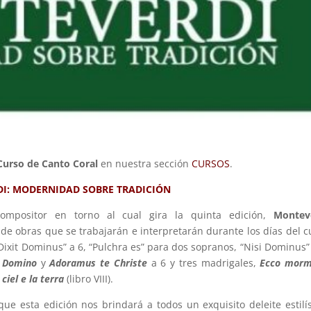
Curso de Canto Coral
en nuestra sección
CURSOS
.
I: MODERNIDAD SOBRE TRADICIÓN
ompositor en torno al cual gira la quinta edición,
Montev
de obras que se trabajarán e interpretarán durante los días del c
Dixit Dominus” a 6, “Pulchra es” para dos sopranos, “Nisi Dominus”
e Domino
y
Adoramus te Christe
a 6 y tres madrigales,
Ecco morm
 ciel e la terra
(libro VIII).
e esta edición nos brindará a todos un exquisito deleite estilís