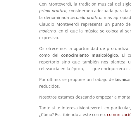
Con Monteverdi, la tradición musical del sigl
prima prattica
, considerada adecuada para la c
la denominada
seconda prattica,
más apropiada
Claudio Monteverdi representa un punto de 
moderno,
en el que la música se coloca al se
expresivo.
Os ofrecemos la oportunidad de profundizar e
como del
conocimiento musicológico
. El c
repertorio sino que también nos plantea una
relevancia en la época, …- que enriquecerá cl
Por último, se propone un trabajo de
técnica
reducidos.
Nosotros estamos deseando empezar a montar 
Tanto si te interesa Monteverdi, en particula
¿Cómo? Escribiendo a este correo:
comunicac