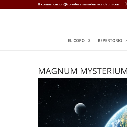
comunicacion@corodecamarademadridapm.com
EL CORO
REPERTORIO
MAGNUM MYSTERIU