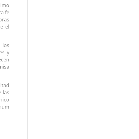
nimo
ra fe
bras
e el
 los
es y
ecen
misa
ltad
 las
nico
gnum