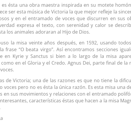
 es ésta una obra maestra inspirada en su motete homó
ce ser esta música de Victoria la que mejor refleje la since
giosos y en el entramado de voces que discurren en sus o
erdad expresa el texto, con serenidad y calor se describ
a los animales adoraran al Hijo de Dios.
uso la misa veinte años después, en 1592, usando todos
a frase “O beata virgo”. Así encontramos secciones igual
te en Kyrie y Sanctus si bien a lo largo de la misa apar
omo en el Gloria y el Credo. Agnus Dei, parte final de la 
 voces.
s de Victoria; una de las razones es que no tiene la dificu
 voces pero no es ésta la única razón. Es esta misa una de
tas en sus movimientos y relaciones con el entramado polifó
nteresantes, características éstas que hacen a la misa Ma
.
ga