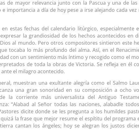
anas de mayor relevancia junto con la Pascua y una de las
o e importancia a día de hoy pese a irse alejando cada vez
en estas fechas del calendario litúrgico, especialmente e
 expresar la grandiosidad de los hechos acontecidos en d
 Dios al mundo. Pero otros compositores sintieron este h
que tocaba lo más profundo del alma. Así, en el Renacimi
idad con un sentimiento más íntimo y recogido como el mo
retados de toda la obras de Victoria. Se refleja en él co
ante el milagro acontecido.
neral, muestran una exultante alegría como el Salmo Lau
lcanza una gran sonoridad en su composición a ocho vo
de la corriente más universalista del Antiguo Testam
nza: “Alabad al Señor todas las naciones, alabadle todos
astores dicite donde se les pregunta a los humildes past
 quizá la frase que mejor resume el espítitu del programa e
ierra cantan los ángeles; hoy se alegran los justos dicie