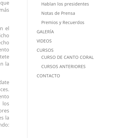
 que
Hablan los presidentes
 más
Notas de Prensa
Premios y Recuerdos
n el
GALERÍA
icho
VIDEOS
echo
ento
CURSOS
tete
CURSO DE CANTO CORAL
n la
CURSOS ANTERIORES
CONTACTO
date
ces.
ento
 los
ores
s la
ndo: