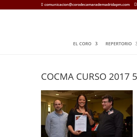
comunicacion@corodecamarademadridapm.com
EL CORO
REPERTORIO
COCMA CURSO 2017 