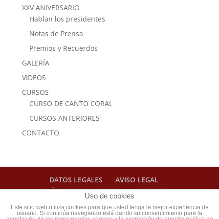
XXV ANIVERSARIO
Hablan los presidentes
Notas de Prensa
Premios y Recuerdos
GALERÍA
VIDEOS
CURSOS
CURSO DE CANTO CORAL
CURSOS ANTERIORES
CONTACTO
DATOS LEGALES
AVISO LEGAL
POLÍTICA DE PRIVACIDAD
CONTACTO
Uso de cookies
Este sitio web utiliza cookies para que usted tenga la mejor experiencia de
usuario. Si continúa navegando está dando su consentimiento para la
Web diseñada por
Cristina Ferrís - Diseño web