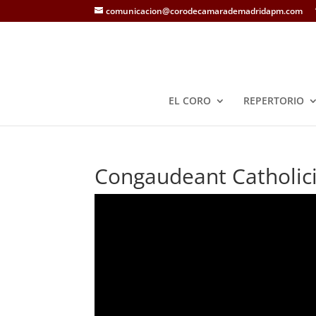
comunicacion@corodecamarademadridapm.com
EL CORO
REPERTORIO
Congaudeant Catholici