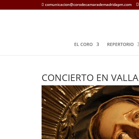
comunicacion@corodecamarademadridapm.com
EL CORO
REPERTORIO
CONCIERTO EN VALL