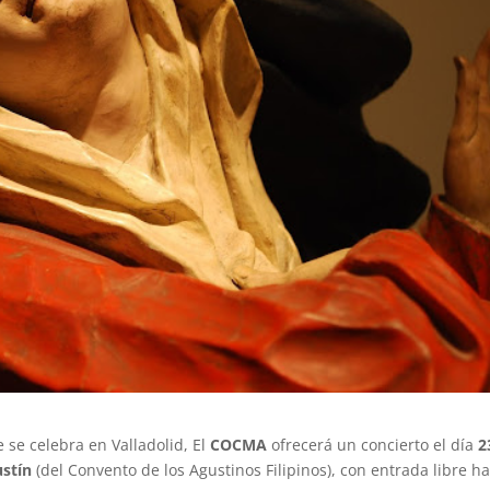
e se celebra en Valladolid, El
COCMA
ofrecerá un concierto el día
2
ustín
(del Convento de los Agustinos Filipinos), con entrada libre h