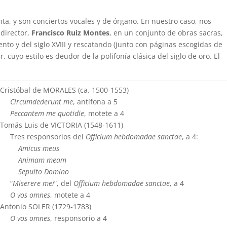
nta, y son conciertos vocales y de órgano. En nuestro caso, nos
director,
Francisco Ruiz Montes
, en un conjunto de obras sacras,
to y del siglo XVIII y rescatando (junto con páginas escogidas de
, cuyo estilo es deudor de la polifonía clásica del siglo de oro. El
Cristóbal de MORALES (ca. 1500-1553)
Circumdederunt me
, antífona a 5
Peccantem me quotidie
, motete a 4
Tomás Luis de VICTORIA (1548-1611)
Tres responsorios del
Officium hebdomadae sanctae
, a 4:
Amicus meus
Animam meam
Sepulto Domino
“
Miserere mei
”, del
Officium hebdomadae sanctae
, a 4
O vos omnes
, motete a 4
Antonio SOLER (1729-1783)
O vos omnes
, responsorio a 4