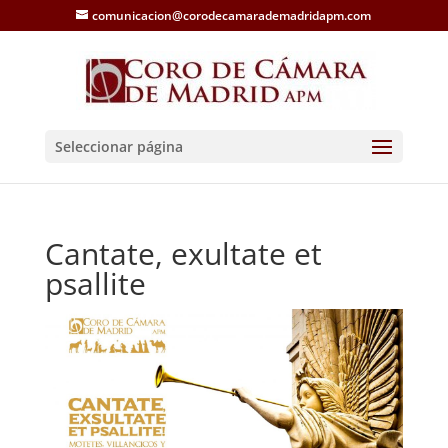
comunicacion@corodecamarademadridapm.com
Seleccionar página
Cantate, exultate et
psallite