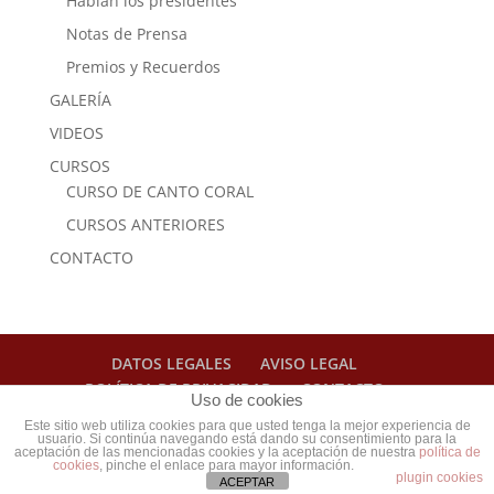
Hablan los presidentes
Notas de Prensa
Premios y Recuerdos
GALERÍA
VIDEOS
CURSOS
CURSO DE CANTO CORAL
CURSOS ANTERIORES
CONTACTO
DATOS LEGALES
AVISO LEGAL
POLÍTICA DE PRIVACIDAD
CONTACTO
Uso de cookies
Este sitio web utiliza cookies para que usted tenga la mejor experiencia de
usuario. Si continúa navegando está dando su consentimiento para la
Web diseñada por
Cristina Ferrís - Diseño web
aceptación de las mencionadas cookies y la aceptación de nuestra
política de
cookies
, pinche el enlace para mayor información.
Madrid
plugin cookies
ACEPTAR